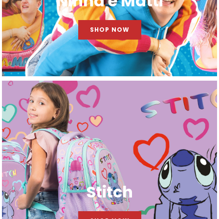
Ninna e Matti
SHOP NOW
Stitch