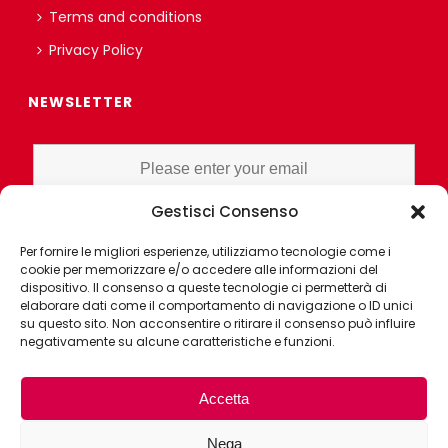
Terms and conditions
Privacy Policy
NEWSLETTER
Gestisci Consenso
I HAVE READ AND UNDERSTAND THE PRIVACY POLICY EX ART. 13 OF
Per fornire le migliori esperienze, utilizziamo tecnologie come i
THE REGULATION AND GRANT CONSENT FOR PROFILING OR
cookie per memorizzare e/o accedere alle informazioni del
MARKET RESEARCH PURPOSES ALSO WITH THE AID OF
dispositivo. Il consenso a queste tecnologie ci permetterà di
ELECTRONIC INSTRUMENTS, AIMED AT ANALYZING HABITS OR
elaborare dati come il comportamento di navigazione o ID unici
su questo sito. Non acconsentire o ritirare il consenso può influire
CONSUMER CHOICES OF THE INTERESTED PARTY
negativamente su alcune caratteristiche e funzioni.
Accetta
Nega