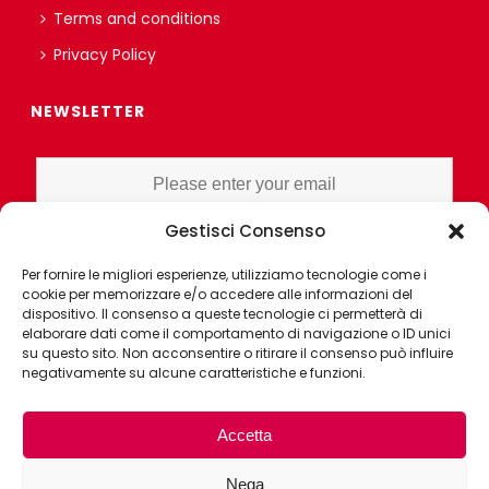
Terms and conditions
Privacy Policy
NEWSLETTER
Gestisci Consenso
I HAVE READ AND UNDERSTAND THE PRIVACY POLICY EX ART. 13 OF
Per fornire le migliori esperienze, utilizziamo tecnologie come i
THE REGULATION AND GRANT CONSENT FOR PROFILING OR
cookie per memorizzare e/o accedere alle informazioni del
MARKET RESEARCH PURPOSES ALSO WITH THE AID OF
dispositivo. Il consenso a queste tecnologie ci permetterà di
ELECTRONIC INSTRUMENTS, AIMED AT ANALYZING HABITS OR
elaborare dati come il comportamento di navigazione o ID unici
su questo sito. Non acconsentire o ritirare il consenso può influire
CONSUMER CHOICES OF THE INTERESTED PARTY
negativamente su alcune caratteristiche e funzioni.
Accetta
Nega