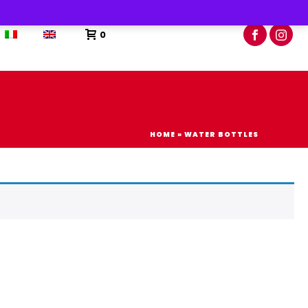
0
HOME
»
WATER BOTTLES