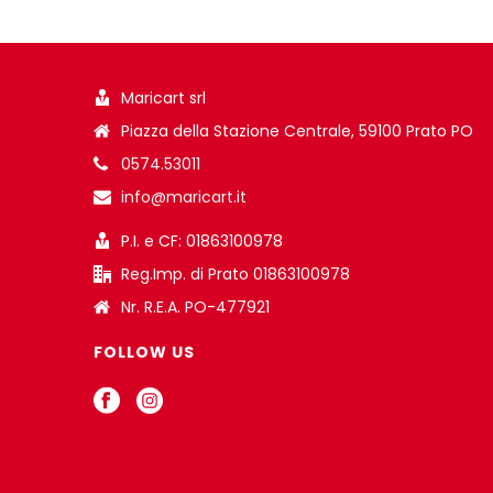
Maricart srl
Piazza della Stazione Centrale, 59100 Prato PO
0574.53011
info@maricart.it
P.I. e CF: 01863100978
Reg.Imp. di Prato 01863100978
Nr. R.E.A. PO-477921
FOLLOW US