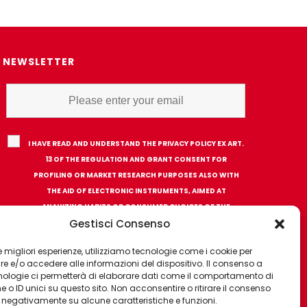
NEWSLETTER
I HAVE READ AND UNDERSTAND THE PRIVACY POLICY EX ART.
13 OF THE REGULATION AND GRANT CONSENT FOR
PROFILING OR MARKET RESEARCH PURPOSES ALSO WITH
THE AID OF ELECTRONIC INSTRUMENTS, AIMED AT
ANALYZING HABITS OR CONSUMER CHOICES OF THE
Gestisci Consenso
INTERESTED PARTY
 le migliori esperienze, utilizziamo tecnologie come i cookie per
 e/o accedere alle informazioni del dispositivo. Il consenso a
nologie ci permetterà di elaborare dati come il comportamento di
 o ID unici su questo sito. Non acconsentire o ritirare il consenso
e negativamente su alcune caratteristiche e funzioni.