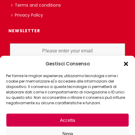
Terms and conditions
Privacy Policy
NEWSLETTER
Gestisci Consenso
I HAVE READ AND UNDERSTAND THE PRIVACY POLICY EX ART. 13 OF
Per fornire le migliori esperienze, utilizziamo tecnologie come i
THE REGULATION AND GRANT CONSENT FOR PROFILING OR
cookie per memorizzare e/o accedere alle informazioni del
MARKET RESEARCH PURPOSES ALSO WITH THE AID OF
dispositivo. Il consenso a queste tecnologie ci permetterà di
ELECTRONIC INSTRUMENTS, AIMED AT ANALYZING HABITS OR
elaborare dati come il comportamento di navigazione o ID unici
su questo sito. Non acconsentire o ritirare il consenso può influire
CONSUMER CHOICES OF THE INTERESTED PARTY
negativamente su alcune caratteristiche e funzioni.
Accetta
Nega