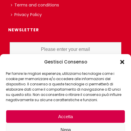
Terms and conditions
Privacy Policy
NEWSLETTER
Gestisci Consenso
I HAVE READ AND UNDERSTAND THE PRIVACY POLICY EX ART. 13 OF
Per fornire le migliori esperienze, utilizziamo tecnologie come i
THE REGULATION AND GRANT CONSENT FOR PROFILING OR
cookie per memorizzare e/o accedere alle informazioni del
MARKET RESEARCH PURPOSES ALSO WITH THE AID OF
dispositivo. Il consenso a queste tecnologie ci permetterà di
ELECTRONIC INSTRUMENTS, AIMED AT ANALYZING HABITS OR
elaborare dati come il comportamento di navigazione o ID unici
su questo sito. Non acconsentire o ritirare il consenso può influire
CONSUMER CHOICES OF THE INTERESTED PARTY
negativamente su alcune caratteristiche e funzioni.
Accetta
Nega