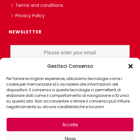
Terms and conditions
Privacy Policy
NEWSLETTER
Gestisci Consenso
I HAVE READ AND UNDERSTAND THE PRIVACY POLICY EX ART. 13 OF
Per fornire le migliori esperienze, utilizziamo tecnologie come i
THE REGULATION AND GRANT CONSENT FOR PROFILING OR
cookie per memorizzare e/o accedere alle informazioni del
MARKET RESEARCH PURPOSES ALSO WITH THE AID OF
dispositivo. Il consenso a queste tecnologie ci permetterà di
ELECTRONIC INSTRUMENTS, AIMED AT ANALYZING HABITS OR
elaborare dati come il comportamento di navigazione o ID unici
su questo sito. Non acconsentire o ritirare il consenso può influire
CONSUMER CHOICES OF THE INTERESTED PARTY
negativamente su alcune caratteristiche e funzioni.
Accetta
Nega