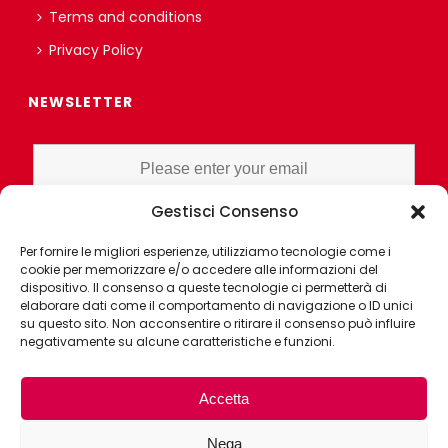
Terms and conditions
Privacy Policy
NEWSLETTER
Gestisci Consenso
I HAVE READ AND UNDERSTAND THE PRIVACY POLICY EX ART. 13 OF
Per fornire le migliori esperienze, utilizziamo tecnologie come i
THE REGULATION AND GRANT CONSENT FOR PROFILING OR
cookie per memorizzare e/o accedere alle informazioni del
MARKET RESEARCH PURPOSES ALSO WITH THE AID OF
dispositivo. Il consenso a queste tecnologie ci permetterà di
ELECTRONIC INSTRUMENTS, AIMED AT ANALYZING HABITS OR
elaborare dati come il comportamento di navigazione o ID unici
su questo sito. Non acconsentire o ritirare il consenso può influire
CONSUMER CHOICES OF THE INTERESTED PARTY
negativamente su alcune caratteristiche e funzioni.
Accetta
Nega