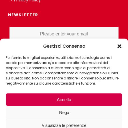
Privacy Policy
NEWSLETTER
Gestisci Consenso
I HAVE READ AND UNDERSTAND THE PRIVACY POLICY EX ART. 13 OF
Per fornire le migliori esperienze, utilizziamo tecnologie come i
THE REGULATION AND GRANT CONSENT FOR PROFILING OR
cookie per memorizzare e/o accedere alle informazioni del
MARKET RESEARCH PURPOSES ALSO WITH THE AID OF
dispositivo. Il consenso a queste tecnologie ci permetterà di
ELECTRONIC INSTRUMENTS, AIMED AT ANALYZING HABITS OR
elaborare dati come il comportamento di navigazione o ID unici
su questo sito. Non acconsentire o ritirare il consenso può influire
CONSUMER CHOICES OF THE INTERESTED PARTY
negativamente su alcune caratteristiche e funzioni.
Accetta
Nega
Visualizza le preferenze
0