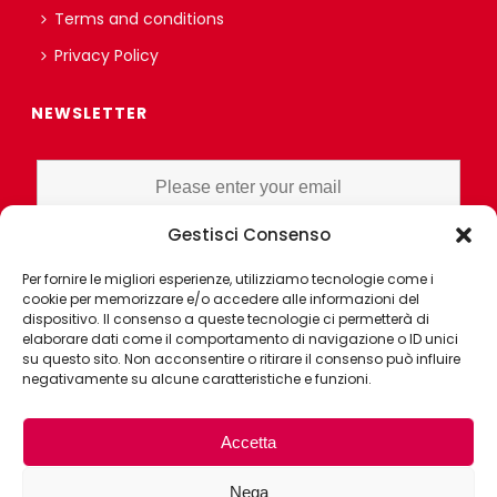
Terms and conditions
Privacy Policy
NEWSLETTER
Gestisci Consenso
I HAVE READ AND UNDERSTAND THE PRIVACY POLICY EX ART. 13 OF
Per fornire le migliori esperienze, utilizziamo tecnologie come i
THE REGULATION AND GRANT CONSENT FOR PROFILING OR
cookie per memorizzare e/o accedere alle informazioni del
MARKET RESEARCH PURPOSES ALSO WITH THE AID OF
dispositivo. Il consenso a queste tecnologie ci permetterà di
ELECTRONIC INSTRUMENTS, AIMED AT ANALYZING HABITS OR
elaborare dati come il comportamento di navigazione o ID unici
su questo sito. Non acconsentire o ritirare il consenso può influire
CONSUMER CHOICES OF THE INTERESTED PARTY
negativamente su alcune caratteristiche e funzioni.
Accetta
Nega