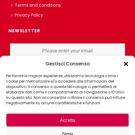
Terms and conditions
Privacy Policy
NEWSLETTER
Gestisci Consenso
I HAVE READ AND UNDERSTAND THE PRIVACY POLICY EX ART. 13 OF
Per fornire le migliori esperienze, utilizziamo tecnologie come i
THE REGULATION AND GRANT CONSENT FOR PROFILING OR
cookie per memorizzare e/o accedere alle informazioni del
MARKET RESEARCH PURPOSES ALSO WITH THE AID OF
dispositivo. Il consenso a queste tecnologie ci permetterà di
ELECTRONIC INSTRUMENTS, AIMED AT ANALYZING HABITS OR
elaborare dati come il comportamento di navigazione o ID unici
su questo sito. Non acconsentire o ritirare il consenso può influire
CONSUMER CHOICES OF THE INTERESTED PARTY
negativamente su alcune caratteristiche e funzioni.
Accetta
Nega