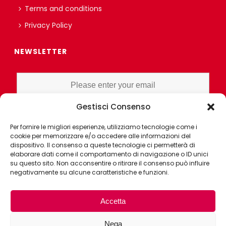
Terms and conditions
Privacy Policy
NEWSLETTER
Gestisci Consenso
I HAVE READ AND UNDERSTAND THE PRIVACY POLICY EX ART. 13 OF
Per fornire le migliori esperienze, utilizziamo tecnologie come i
THE REGULATION AND GRANT CONSENT FOR PROFILING OR
cookie per memorizzare e/o accedere alle informazioni del
MARKET RESEARCH PURPOSES ALSO WITH THE AID OF
dispositivo. Il consenso a queste tecnologie ci permetterà di
ELECTRONIC INSTRUMENTS, AIMED AT ANALYZING HABITS OR
elaborare dati come il comportamento di navigazione o ID unici
su questo sito. Non acconsentire o ritirare il consenso può influire
CONSUMER CHOICES OF THE INTERESTED PARTY
negativamente su alcune caratteristiche e funzioni.
Accetta
Nega