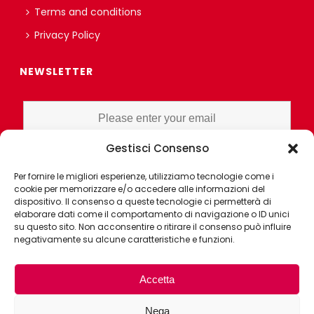
Terms and conditions
Privacy Policy
NEWSLETTER
Gestisci Consenso
I HAVE READ AND UNDERSTAND THE PRIVACY POLICY EX ART. 13 OF
Per fornire le migliori esperienze, utilizziamo tecnologie come i
THE REGULATION AND GRANT CONSENT FOR PROFILING OR
cookie per memorizzare e/o accedere alle informazioni del
MARKET RESEARCH PURPOSES ALSO WITH THE AID OF
dispositivo. Il consenso a queste tecnologie ci permetterà di
ELECTRONIC INSTRUMENTS, AIMED AT ANALYZING HABITS OR
elaborare dati come il comportamento di navigazione o ID unici
su questo sito. Non acconsentire o ritirare il consenso può influire
CONSUMER CHOICES OF THE INTERESTED PARTY
negativamente su alcune caratteristiche e funzioni.
Accetta
Nega