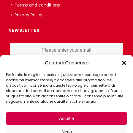
Terms and conditions
Privacy Policy
NEWSLETTER
Gestisci Consenso
I HAVE READ AND UNDERSTAND THE PRIVACY POLICY EX ART. 13 OF
Per fornire le migliori esperienze, utilizziamo tecnologie come i
THE REGULATION AND GRANT CONSENT FOR PROFILING OR
cookie per memorizzare e/o accedere alle informazioni del
MARKET RESEARCH PURPOSES ALSO WITH THE AID OF
dispositivo. Il consenso a queste tecnologie ci permetterà di
ELECTRONIC INSTRUMENTS, AIMED AT ANALYZING HABITS OR
elaborare dati come il comportamento di navigazione o ID unici
su questo sito. Non acconsentire o ritirare il consenso può influire
CONSUMER CHOICES OF THE INTERESTED PARTY
negativamente su alcune caratteristiche e funzioni.
Accetta
Nega