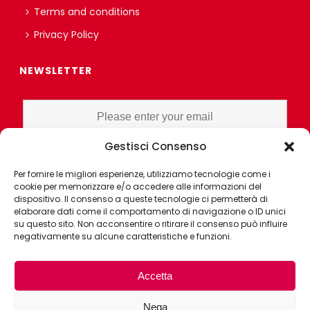
Terms and conditions
Privacy Policy
NEWSLETTER
Gestisci Consenso
I HAVE READ AND UNDERSTAND THE PRIVACY POLICY EX ART. 13 OF
Per fornire le migliori esperienze, utilizziamo tecnologie come i
THE REGULATION AND GRANT CONSENT FOR PROFILING OR
cookie per memorizzare e/o accedere alle informazioni del
MARKET RESEARCH PURPOSES ALSO WITH THE AID OF
dispositivo. Il consenso a queste tecnologie ci permetterà di
ELECTRONIC INSTRUMENTS, AIMED AT ANALYZING HABITS OR
elaborare dati come il comportamento di navigazione o ID unici
su questo sito. Non acconsentire o ritirare il consenso può influire
CONSUMER CHOICES OF THE INTERESTED PARTY
negativamente su alcune caratteristiche e funzioni.
Accetta
Nega