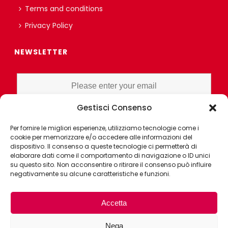
Terms and conditions
Privacy Policy
NEWSLETTER
Gestisci Consenso
I HAVE READ AND UNDERSTAND THE PRIVACY POLICY EX ART. 13 OF
Per fornire le migliori esperienze, utilizziamo tecnologie come i
THE REGULATION AND GRANT CONSENT FOR PROFILING OR
cookie per memorizzare e/o accedere alle informazioni del
MARKET RESEARCH PURPOSES ALSO WITH THE AID OF
dispositivo. Il consenso a queste tecnologie ci permetterà di
ELECTRONIC INSTRUMENTS, AIMED AT ANALYZING HABITS OR
elaborare dati come il comportamento di navigazione o ID unici
su questo sito. Non acconsentire o ritirare il consenso può influire
CONSUMER CHOICES OF THE INTERESTED PARTY
negativamente su alcune caratteristiche e funzioni.
Accetta
Nega