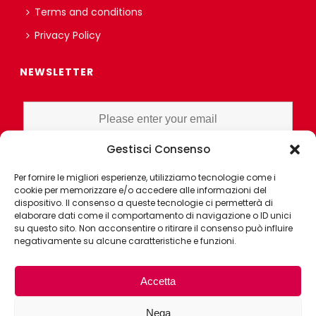
Terms and conditions
Privacy Policy
NEWSLETTER
Gestisci Consenso
I HAVE READ AND UNDERSTAND THE PRIVACY POLICY EX ART. 13 OF
Per fornire le migliori esperienze, utilizziamo tecnologie come i
THE REGULATION AND GRANT CONSENT FOR PROFILING OR
cookie per memorizzare e/o accedere alle informazioni del
MARKET RESEARCH PURPOSES ALSO WITH THE AID OF
dispositivo. Il consenso a queste tecnologie ci permetterà di
ELECTRONIC INSTRUMENTS, AIMED AT ANALYZING HABITS OR
elaborare dati come il comportamento di navigazione o ID unici
su questo sito. Non acconsentire o ritirare il consenso può influire
CONSUMER CHOICES OF THE INTERESTED PARTY
negativamente su alcune caratteristiche e funzioni.
Accetta
Nega