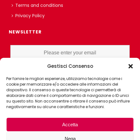
Terms and conditions
Privacy Policy
NEWSLETTER
Gestisci Consenso
I HAVE READ AND UNDERSTAND THE PRIVACY POLICY EX ART. 13 OF
Per fornire le migliori esperienze, utilizziamo tecnologie come i
THE REGULATION AND GRANT CONSENT FOR PROFILING OR
cookie per memorizzare e/o accedere alle informazioni del
MARKET RESEARCH PURPOSES ALSO WITH THE AID OF
dispositivo. Il consenso a queste tecnologie ci permetterà di
ELECTRONIC INSTRUMENTS, AIMED AT ANALYZING HABITS OR
elaborare dati come il comportamento di navigazione o ID unici
su questo sito. Non acconsentire o ritirare il consenso può influire
CONSUMER CHOICES OF THE INTERESTED PARTY
negativamente su alcune caratteristiche e funzioni.
Accetta
Nega