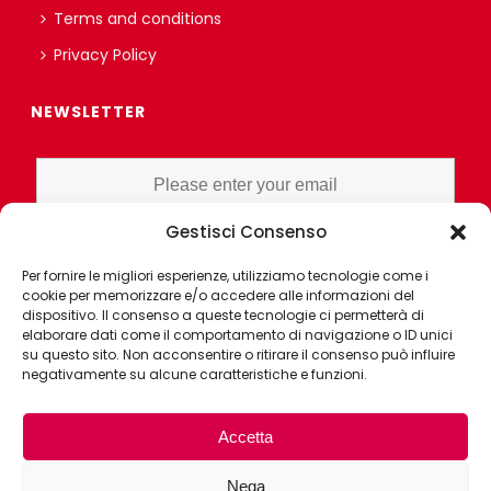
Terms and conditions
Privacy Policy
NEWSLETTER
Gestisci Consenso
I HAVE READ AND UNDERSTAND THE PRIVACY POLICY EX ART. 13 OF
Per fornire le migliori esperienze, utilizziamo tecnologie come i
THE REGULATION AND GRANT CONSENT FOR PROFILING OR
cookie per memorizzare e/o accedere alle informazioni del
MARKET RESEARCH PURPOSES ALSO WITH THE AID OF
dispositivo. Il consenso a queste tecnologie ci permetterà di
ELECTRONIC INSTRUMENTS, AIMED AT ANALYZING HABITS OR
elaborare dati come il comportamento di navigazione o ID unici
su questo sito. Non acconsentire o ritirare il consenso può influire
CONSUMER CHOICES OF THE INTERESTED PARTY
negativamente su alcune caratteristiche e funzioni.
Accetta
Nega