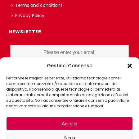
Terms and conditions
Privacy Policy
NEWSLETTER
Gestisci Consenso
I HAVE READ AND UNDERSTAND THE PRIVACY POLICY EX ART. 13 OF
Per fornire le migliori esperienze, utilizziamo tecnologie come i
THE REGULATION AND GRANT CONSENT FOR PROFILING OR
cookie per memorizzare e/o accedere alle informazioni del
MARKET RESEARCH PURPOSES ALSO WITH THE AID OF
dispositivo. Il consenso a queste tecnologie ci permetterà di
ELECTRONIC INSTRUMENTS, AIMED AT ANALYZING HABITS OR
elaborare dati come il comportamento di navigazione o ID unici
su questo sito. Non acconsentire o ritirare il consenso può influire
CONSUMER CHOICES OF THE INTERESTED PARTY
negativamente su alcune caratteristiche e funzioni.
Accetta
Nega