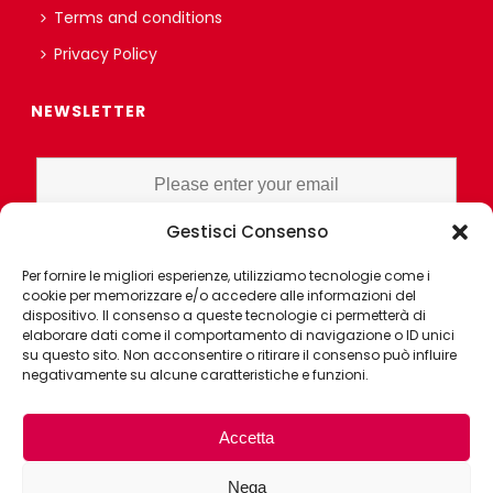
Terms and conditions
Privacy Policy
NEWSLETTER
Gestisci Consenso
I HAVE READ AND UNDERSTAND THE PRIVACY POLICY EX ART. 13 OF
Per fornire le migliori esperienze, utilizziamo tecnologie come i
THE REGULATION AND GRANT CONSENT FOR PROFILING OR
cookie per memorizzare e/o accedere alle informazioni del
MARKET RESEARCH PURPOSES ALSO WITH THE AID OF
dispositivo. Il consenso a queste tecnologie ci permetterà di
ELECTRONIC INSTRUMENTS, AIMED AT ANALYZING HABITS OR
elaborare dati come il comportamento di navigazione o ID unici
su questo sito. Non acconsentire o ritirare il consenso può influire
CONSUMER CHOICES OF THE INTERESTED PARTY
negativamente su alcune caratteristiche e funzioni.
Accetta
Nega