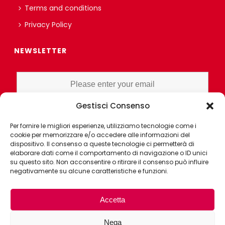
Terms and conditions
Privacy Policy
NEWSLETTER
Gestisci Consenso
I HAVE READ AND UNDERSTAND THE PRIVACY POLICY EX ART. 13 OF
Per fornire le migliori esperienze, utilizziamo tecnologie come i
THE REGULATION AND GRANT CONSENT FOR PROFILING OR
cookie per memorizzare e/o accedere alle informazioni del
MARKET RESEARCH PURPOSES ALSO WITH THE AID OF
dispositivo. Il consenso a queste tecnologie ci permetterà di
ELECTRONIC INSTRUMENTS, AIMED AT ANALYZING HABITS OR
elaborare dati come il comportamento di navigazione o ID unici
su questo sito. Non acconsentire o ritirare il consenso può influire
CONSUMER CHOICES OF THE INTERESTED PARTY
negativamente su alcune caratteristiche e funzioni.
Accetta
Nega